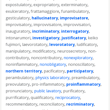
expostulatory
,
expropriatory
,
exterminatory
,
exulceratory
,
frattamaggiore
,
funambulatory
,
gesticulatory
,
hallucinatory
,
improvisatore
,
improvisatory
,
improvvisatore
,
improvvisatori
,
inauguratory
,
incriminatory
,
interrogatory
,
intonarumori
,
investigatory
,
justificatory
,
keiko
fujimori
,
laevorotatory
,
levorotatory
,
ludificatory
,
manipulatory
,
modificatory
,
neurosecretory
,
non-
contributory
,
noncontributory
,
nonexploratory
,
noninflammatory
,
nonobligatory
,
nonoscillatory
,
northern territory
,
pacificatory
,
participatory
,
perambulatory
,
physics laboratory
,
preambulatory
,
preovulatory
,
pro-inflammatory
,
proinflammatory
,
pronunciatory
,
public lavatory
,
purificatory
,
purrificatory
,
qualificatory
,
reciprocatory
,
recommendatory
,
reconciliatory
,
recriminatory
,