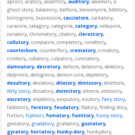
apriori
,
aratory
,
assertory
,
auditory
,
awamori
,
a
ghost story
,
balamory
,
belfiore
,
bensenyore
,
bibitory
,
bonsignore
,
buonocore
,
cacciatore
,
cantatory
,
caracore
,
catagory
,
categorie
,
category
,
cellepore
,
cenatory
,
chrismatory
,
citatory
,
clerestory
,
collutory
,
compaore
,
completory
,
conditory
,
counterbore
,
counterflory
,
crematory
,
crinatory
,
crinitory
,
cubatory
,
culpatory
,
cunctatory
,
damnatory
,
decretory
,
defiore
,
delatorre
,
deletory
,
delpriore
,
delsignore
,
demon core
,
depletory
,
desultory
,
deviatory
,
dilatory
,
dimissory
,
direttore
,
dirty story
,
donatory
,
dormitory
,
elinore
,
emissory
,
excretory
,
expletory
,
exsputory
,
exutory
,
fairy story
,
faldistory
,
feretory
,
feudatory
,
filatory
,
finding dory
,
fortiori
,
fujimori
,
fumatory
,
fumitory
,
funny story
,
gestatory
,
gradatory
,
grallatory
,
gustatory
,
gyratory
,
hortatory
,
hunky-dory
,
hunkydory
,