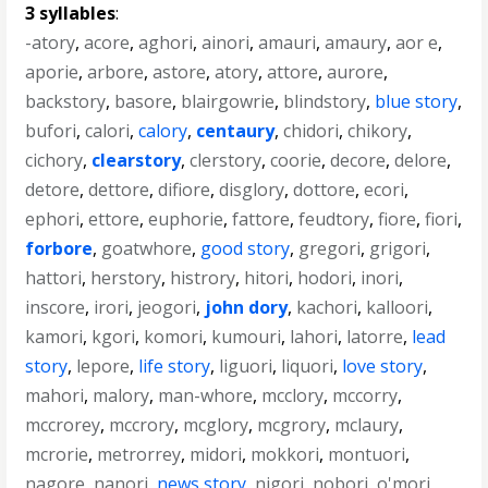
3 syllables
:
-atory
,
acore
,
aghori
,
ainori
,
amauri
,
amaury
,
aor e
,
aporie
,
arbore
,
astore
,
atory
,
attore
,
aurore
,
backstory
,
basore
,
blairgowrie
,
blindstory
,
blue story
,
bufori
,
calori
,
calory
,
centaury
,
chidori
,
chikory
,
cichory
,
clearstory
,
clerstory
,
coorie
,
decore
,
delore
,
detore
,
dettore
,
difiore
,
disglory
,
dottore
,
ecori
,
ephori
,
ettore
,
euphorie
,
fattore
,
feudtory
,
fiore
,
fiori
,
forbore
,
goatwhore
,
good story
,
gregori
,
grigori
,
hattori
,
herstory
,
histrory
,
hitori
,
hodori
,
inori
,
inscore
,
irori
,
jeogori
,
john dory
,
kachori
,
kalloori
,
kamori
,
kgori
,
komori
,
kumouri
,
lahori
,
latorre
,
lead
story
,
lepore
,
life story
,
liguori
,
liquori
,
love story
,
mahori
,
malory
,
man-whore
,
mcclory
,
mccorry
,
mccrorey
,
mccrory
,
mcglory
,
mcgrory
,
mclaury
,
mcrorie
,
metrorrey
,
midori
,
mokkori
,
montuori
,
nagore
,
nanori
,
news story
,
nigori
,
nobori
,
o'mori
,