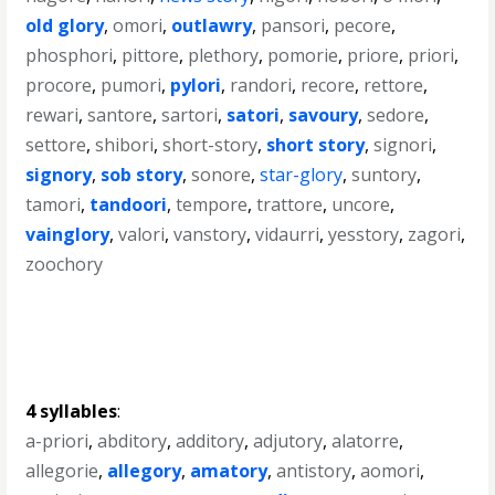
old glory
,
omori
,
outlawry
,
pansori
,
pecore
,
phosphori
,
pittore
,
plethory
,
pomorie
,
priore
,
priori
,
procore
,
pumori
,
pylori
,
randori
,
recore
,
rettore
,
rewari
,
santore
,
sartori
,
satori
,
savoury
,
sedore
,
settore
,
shibori
,
short-story
,
short story
,
signori
,
signory
,
sob story
,
sonore
,
star-glory
,
suntory
,
tamori
,
tandoori
,
tempore
,
trattore
,
uncore
,
vainglory
,
valori
,
vanstory
,
vidaurri
,
yesstory
,
zagori
,
zoochory
4 syllables
:
a-priori
,
abditory
,
additory
,
adjutory
,
alatorre
,
allegorie
,
allegory
,
amatory
,
antistory
,
aomori
,