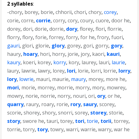
2 syllables
:
-chory
,
borey
,
borie
,
chhorii
,
chori
,
chory
,
corey
,
corie
,
corre
,
corrie
,
corry
,
cory
,
coury
,
cuore
,
door he
,
dorey
,
dori
,
dorie
,
dorrie
,
dory
,
florey
,
flori
,
florrie
,
florry
,
flory
,
forie
,
forrey
,
forry
,
for he
,
frory
,
fuori
,
gauri
,
glori
,
glorie
,
glory
,
gorey
,
gori
,
gorry
,
gory
,
haury
,
hoary
,
hori
,
horry
,
jorie
,
jory
,
kaori
,
kauri
,
kaury
,
koeri
,
korey
,
korry
,
kory
,
laurey
,
lauri
,
laurie
,
laury
,
lawrie
,
lawry
,
lorey
,
lori
,
lorie
,
lorri
,
lorrie
,
lorry
,
lory
,
lowrie
,
mauri
,
maurie
,
maury
,
morey
,
more he
,
mori
,
morie
,
morrey
,
morrie
,
morry
,
mory
,
mowrey
,
mowry
,
norie
,
norrie
,
norry
,
nouri
,
ori
,
ory
,
or he
,
quarry
,
raury
,
roary
,
rorie
,
rory
,
saury
,
scorey
,
scorie
,
shorey
,
shory
,
snorri
,
sorey
,
storey
,
storie
,
story
,
swore he
,
tauri
,
torey
,
tori
,
torie
,
torii
,
torrey
,
torrie
,
torry
,
tory
,
towry
,
warri
,
warrie
,
warry
,
war he