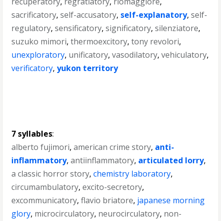
recuperatory
,
regratiatory
,
riomaggiore
,
sacrificatory
,
self-accusatory
,
self-explanatory
,
self-
regulatory
,
sensificatory
,
significatory
,
silenziatore
,
suzuko mimori
,
thermoexcitory
,
tony revolori
,
unexploratory
,
unificatory
,
vasodilatory
,
vehiculatory
,
verificatory
,
yukon territory
7 syllables
:
alberto fujimori
,
american crime story
,
anti-
inflammatory
,
antiinflammatory
,
articulated lorry
,
a classic horror story
,
chemistry laboratory
,
circumambulatory
,
excito-secretory
,
excommunicatory
,
flavio briatore
,
japanese morning
glory
,
microcirculatory
,
neurocirculatory
,
non-