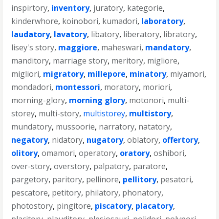
inspirtory
,
inventory
,
juratory
,
kategorie
,
kinderwhore
,
koinobori
,
kumadori
,
laboratory
,
laudatory
,
lavatory
,
libatory
,
liberatory
,
libratory
,
lisey's story
,
maggiore
,
maheswari
,
mandatory
,
manditory
,
marriage story
,
meritory
,
migliore
,
migliori
,
migratory
,
millepore
,
minatory
,
miyamori
,
mondadori
,
montessori
,
moratory
,
moriori
,
morning-glory
,
morning glory
,
motonori
,
multi-
storey
,
multi-story
,
multistorey
,
multistory
,
mundatory
,
mussoorie
,
narratory
,
natatory
,
negatory
,
nidatory
,
nugatory
,
oblatory
,
offertory
,
olitory
,
omamori
,
operatory
,
oratory
,
oshibori
,
over-story
,
overstory
,
palpatory
,
paratore
,
pargetory
,
paritory
,
pellinore
,
pellitory
,
pesatori
,
pescatore
,
petitory
,
philatory
,
phonatory
,
photostory
,
pingitore
,
piscatory
,
placatory
,