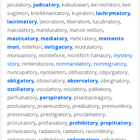
joculatory
,
judicatory
,
kabutowari
,
kei nishikori
,
ken
sugimori
,
knickknackatory
,
kujiratori
,
lachrymatory
,
lacrimatory
,
lavoratore
,
liberatore
,
lucubratory
,
maculatory
,
manducatory
,
marvin vettori
,
masticatory
,
mediatory
,
melicratory
,
memento
mori
,
millefiori
,
mitigatory
,
modulatory
,
monoamory
,
montefiore
,
montfort-l'amaury
,
mystery
story
,
nintendocore
,
nonmandatory
,
nonmigratory
,
nuncupatory
,
nyotaimori
,
obfuscatory
,
objurgatory
,
obligatory
,
obsecratory
,
observatory
,
obsignatory
,
oscillatory
,
osculatory
,
ovulatory
,
palliatory
,
perfumatory
,
perspiratory
,
phantasmagory
,
postulatory
,
praemunitory
,
predicatory
,
premunitory
,
preservatory
,
prestigiatory
,
proclamatory
,
procuratory
,
profanatory
,
prohibitory
,
propitiatory
,
provocatory
,
radiatore
,
radiatori
,
reconditory
,
redargutory
,
redhibitory
,
reformatory
,
refutatory
,