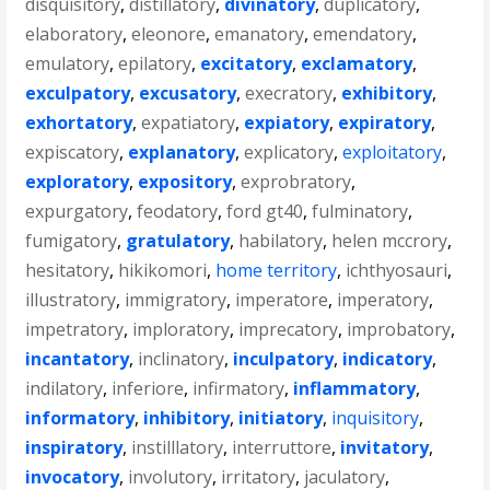
disquisitory
,
distillatory
,
divinatory
,
duplicatory
,
elaboratory
,
eleonore
,
emanatory
,
emendatory
,
emulatory
,
epilatory
,
excitatory
,
exclamatory
,
exculpatory
,
excusatory
,
execratory
,
exhibitory
,
exhortatory
,
expatiatory
,
expiatory
,
expiratory
,
expiscatory
,
explanatory
,
explicatory
,
exploitatory
,
exploratory
,
expository
,
exprobratory
,
expurgatory
,
feodatory
,
ford gt40
,
fulminatory
,
fumigatory
,
gratulatory
,
habilatory
,
helen mccrory
,
hesitatory
,
hikikomori
,
home territory
,
ichthyosauri
,
illustratory
,
immigratory
,
imperatore
,
imperatory
,
impetratory
,
imploratory
,
imprecatory
,
improbatory
,
incantatory
,
inclinatory
,
inculpatory
,
indicatory
,
indilatory
,
inferiore
,
infirmatory
,
inflammatory
,
informatory
,
inhibitory
,
initiatory
,
inquisitory
,
inspiratory
,
instilllatory
,
interruttore
,
invitatory
,
invocatory
,
involutory
,
irritatory
,
jaculatory
,