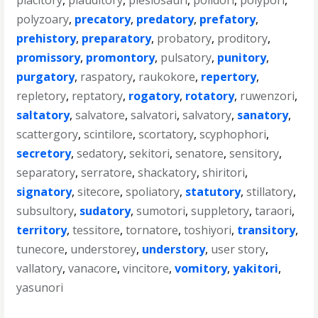
placitory
,
plauditory
,
plesiosauri
,
polidori
,
polypori
,
polyzoary
,
precatory
,
predatory
,
prefatory
,
prehistory
,
preparatory
,
probatory
,
proditory
,
promissory
,
promontory
,
pulsatory
,
punitory
,
purgatory
,
raspatory
,
raukokore
,
repertory
,
repletory
,
reptatory
,
rogatory
,
rotatory
,
ruwenzori
,
saltatory
,
salvatore
,
salvatori
,
salvatory
,
sanatory
,
scattergory
,
scintilore
,
scortatory
,
scyphophori
,
secretory
,
sedatory
,
sekitori
,
senatore
,
sensitory
,
separatory
,
serratore
,
shackatory
,
shiritori
,
signatory
,
sitecore
,
spoliatory
,
statutory
,
stillatory
,
subsultory
,
sudatory
,
sumotori
,
suppletory
,
taraori
,
territory
,
tessitore
,
tornatore
,
toshiyori
,
transitory
,
tunecore
,
understorey
,
understory
,
user story
,
vallatory
,
vanacore
,
vincitore
,
vomitory
,
yakitori
,
yasunori