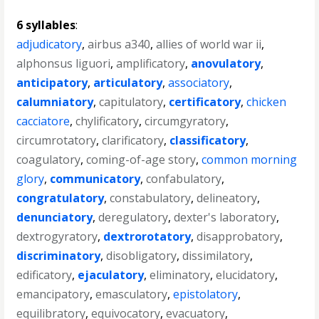
6 syllables
:
adjudicatory
,
airbus a340
,
allies of world war ii
,
alphonsus liguori
,
amplificatory
,
anovulatory
,
anticipatory
,
articulatory
,
associatory
,
calumniatory
,
capitulatory
,
certificatory
,
chicken
cacciatore
,
chylificatory
,
circumgyratory
,
circumrotatory
,
clarificatory
,
classificatory
,
coagulatory
,
coming-of-age story
,
common morning
glory
,
communicatory
,
confabulatory
,
congratulatory
,
constabulatory
,
delineatory
,
denunciatory
,
deregulatory
,
dexter's laboratory
,
dextrogyratory
,
dextrorotatory
,
disapprobatory
,
discriminatory
,
disobligatory
,
dissimilatory
,
edificatory
,
ejaculatory
,
eliminatory
,
elucidatory
,
emancipatory
,
emasculatory
,
epistolatory
,
equilibratory
,
equivocatory
,
evacuatory
,