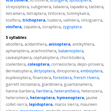
scorzonera
,
scrotifera
,
scutigera
,
spodoptera
,
strepsiptera
,
subgenera
,
talavera
,
tapadera
,
tastiera
,
tetramera
,
tetraptera
,
tintorera
,
tommykaira
,
toxifera
,
trichoptera
,
tuatera
,
valmiera
,
vinciguerra
,
vinifera
,
zapatera
,
zoraptera
,
zygoptera
5 syllables
:
abcellera
,
acidanthera
,
anisoptera
,
antikythera
,
aphaniptera
,
arachnothera
,
balaenoptera
,
caveasphaera
,
cephaloptera
,
choristodera
,
coelentera
,
coleoptera
,
corneosclera
,
depo-provera
,
dermatoptera
,
dictyoptera
,
dinoponera
,
embioptera
,
euplexoptera
,
financiera
,
forestiera
,
french riviera
,
garrett mcnamara
,
giardiniera
,
guantanamera
,
hanna-barbera
,
heritiera
,
heteranthera
,
heterocera
,
heteromera
,
heteroptera
,
hymenoptera
,
jaume
collet-serra
,
lepidoptera
,
macos sierra
,
maureen