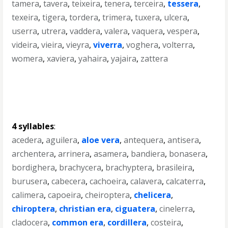
tamera
,
tavera
,
teixeira
,
tenera
,
terceira
,
tessera
,
texeira
,
tigera
,
tordera
,
trimera
,
tuxera
,
ulcera
,
userra
,
utrera
,
vaddera
,
valera
,
vaquera
,
vespera
,
videira
,
vieira
,
vieyra
,
viverra
,
voghera
,
volterra
,
womera
,
xaviera
,
yahaira
,
yajaira
,
zattera
4 syllables
:
acedera
,
aguilera
,
aloe vera
,
antequera
,
antisera
,
archentera
,
arrinera
,
asamera
,
bandiera
,
bonasera
,
bordighera
,
brachycera
,
brachyptera
,
brasileira
,
burusera
,
cabecera
,
cachoeira
,
calavera
,
calcaterra
,
calimera
,
capoeira
,
cheiroptera
,
chelicera
,
chiroptera
,
christian era
,
ciguatera
,
cinelerra
,
cladocera
,
common era
,
cordillera
,
costeira
,