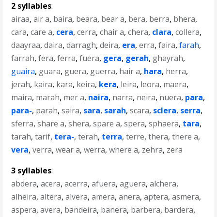
2 syllables
:
airaa
,
air a
,
baira
,
beara
,
bear a
,
bera
,
berra
,
bhera
,
cara
,
care a
,
cera
,
cerra
,
chair a
,
chera
,
clara
,
collera
,
daayraa
,
daira
,
darragh
,
deira
,
era
,
erra
,
faira
,
farah
,
farrah
,
fera
,
ferra
,
fuera
,
gera
,
gerah
,
ghayrah
,
guaira
,
guara
,
guera
,
guerra
,
hair a
,
hara
,
herra
,
jerah
,
kaira
,
kara
,
keira
,
kera
,
leira
,
leora
,
maera
,
maira
,
marah
,
mer a
,
naira
,
narra
,
neira
,
nuera
,
para
,
para-
,
parah
,
saira
,
sara
,
sarah
,
scara
,
sclera
,
serra
,
sferra
,
share a
,
shera
,
spare a
,
spera
,
sphaera
,
tara
,
tarah
,
tarif
,
tera-
,
terah
,
terra
,
terre
,
thera
,
there a
,
vera
,
verra
,
wear a
,
werra
,
where a
,
zehra
,
zera
3 syllables
:
abdera
,
acera
,
acerra
,
afuera
,
aguera
,
alchera
,
alheira
,
altera
,
alvera
,
amera
,
anera
,
aptera
,
asmera
,
aspera
,
avera
,
bandeira
,
banera
,
barbera
,
bardera
,