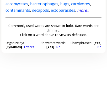
ascomycetes
,
bacteriophages
,
bugs
,
carnivores
,
contaminants
,
decapods
,
ectoparasites
,
more
...
Commonly used words are shown in
bold
. Rare words are
dimmed
.
Click on a word above to view its definition.
Organize by:
Show rare words:
Show phrases:
[Yes]
[Syllables]
Letters
[Yes]
No
No