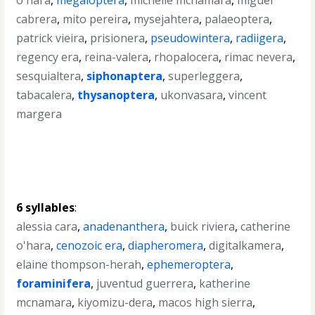
o'hara
,
megaloptera
,
michelle mcnamara
,
miguel
cabrera
,
mito pereira
,
mysejahtera
,
palaeoptera
,
patrick vieira
,
prisionera
,
pseudowintera
,
radiigera
,
regency era
,
reina-valera
,
rhopalocera
,
rimac nevera
,
sesquialtera
,
siphonaptera
,
superleggera
,
tabacalera
,
thysanoptera
,
ukonvasara
,
vincent
margera
6 syllables
:
alessia cara
,
anadenanthera
,
buick riviera
,
catherine
o'hara
,
cenozoic era
,
diapheromera
,
digitalkamera
,
elaine thompson-herah
,
ephemeroptera
,
foraminifera
,
juventud guerrera
,
katherine
mcnamara
,
kiyomizu-dera
,
macos high sierra
,