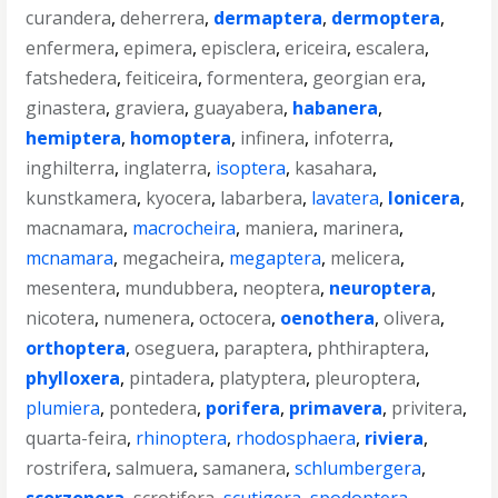
curandera
,
deherrera
,
dermaptera
,
dermoptera
,
enfermera
,
epimera
,
episclera
,
ericeira
,
escalera
,
fatshedera
,
feiticeira
,
formentera
,
georgian era
,
ginastera
,
graviera
,
guayabera
,
habanera
,
hemiptera
,
homoptera
,
infinera
,
infoterra
,
inghilterra
,
inglaterra
,
isoptera
,
kasahara
,
kunstkamera
,
kyocera
,
labarbera
,
lavatera
,
lonicera
,
macnamara
,
macrocheira
,
maniera
,
marinera
,
mcnamara
,
megacheira
,
megaptera
,
melicera
,
mesentera
,
mundubbera
,
neoptera
,
neuroptera
,
nicotera
,
numenera
,
octocera
,
oenothera
,
olivera
,
orthoptera
,
oseguera
,
paraptera
,
phthiraptera
,
phylloxera
,
pintadera
,
platyptera
,
pleuroptera
,
plumiera
,
pontedera
,
porifera
,
primavera
,
privitera
,
quarta-feira
,
rhinoptera
,
rhodosphaera
,
riviera
,
rostrifera
,
salmuera
,
samanera
,
schlumbergera
,