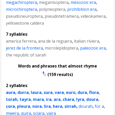
megachiroptera
,
meganisoptera
,
mesozoic era
,
microchiroptera
,
polyneoptera
,
prohibition era
,
pseudoneuroptera
,
pseudotetramera
,
videokamera
,
yellowstone caldera
7 syllables
:
america ferrera
,
ana de la reguera
,
italian riviera
,
jerez de la frontera
,
microlepidoptera
,
paleozoic era
,
the republic of sarah
Words and phrases that almost rhyme
†
: (159 results)
2 syllables
:
aura
,
durra
,
laura
,
sura
,
vara
,
euro
,
dura
,
flora
,
torah
,
tayra
,
mara
,
ira
,
ara
,
chara
,
lyra
,
doura
,
cora
,
pleura
,
nora
,
lira
,
hera
,
sirrah
,
dourah
,
for a
,
mwera
,
quira
,
sciara
,
vajra