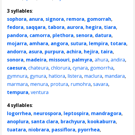
3 syllables
:
sophora
,
anura
,
signora
,
remora
,
gomorrah
,
fedora
,
saqqara
,
tabora
,
aurora
,
hegira
,
tiara
,
pandora
,
camorra
,
plethora
,
senora
,
datura
,
mojarra
,
amhara
,
angora
,
sutura
,
lempira
,
totara
,
andorra
,
asura
,
purpura
,
achira
,
hejira
,
taira
,
sonora
,
madeira
,
missouri
,
palmyra
,
ahura
,
andira
,
caesura
,
chateura
,
chlorura
,
cynara
,
gomorrha
,
gymnura
,
gynura
,
hatiora
,
listera
,
maclura
,
mandara
,
marmara
,
menura
,
protura
,
rumohra
,
savara
,
tempura
,
ventura
4 syllables
:
logorrhea
,
neurospora
,
leptospira
,
mandragora
,
anoplura
,
santa clara
,
brachyura
,
kookaburra
,
tuatara
,
niobrara
,
passiflora
,
pyorrhea
,