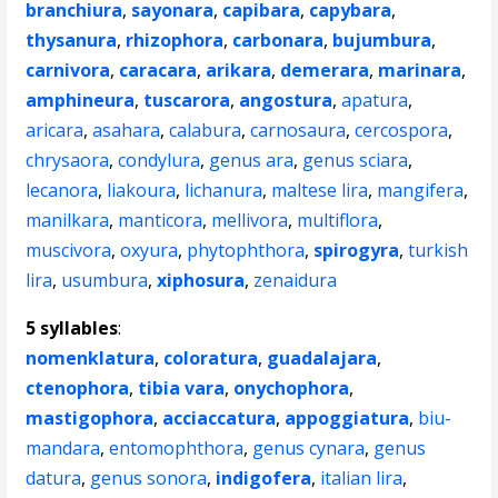
branchiura
,
sayonara
,
capibara
,
capybara
,
thysanura
,
rhizophora
,
carbonara
,
bujumbura
,
carnivora
,
caracara
,
arikara
,
demerara
,
marinara
,
amphineura
,
tuscarora
,
angostura
,
apatura
,
aricara
,
asahara
,
calabura
,
carnosaura
,
cercospora
,
chrysaora
,
condylura
,
genus ara
,
genus sciara
,
lecanora
,
liakoura
,
lichanura
,
maltese lira
,
mangifera
,
manilkara
,
manticora
,
mellivora
,
multiflora
,
muscivora
,
oxyura
,
phytophthora
,
spirogyra
,
turkish
lira
,
usumbura
,
xiphosura
,
zenaidura
5 syllables
:
nomenklatura
,
coloratura
,
guadalajara
,
ctenophora
,
tibia vara
,
onychophora
,
mastigophora
,
acciaccatura
,
appoggiatura
,
biu-
mandara
,
entomophthora
,
genus cynara
,
genus
datura
,
genus sonora
,
indigofera
,
italian lira
,