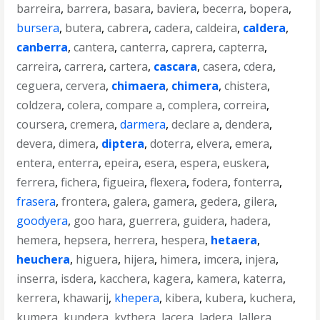
barreira
,
barrera
,
basara
,
baviera
,
becerra
,
bopera
,
bursera
,
butera
,
cabrera
,
cadera
,
caldeira
,
caldera
,
canberra
,
cantera
,
canterra
,
caprera
,
capterra
,
carreira
,
carrera
,
cartera
,
cascara
,
casera
,
cdera
,
ceguera
,
cervera
,
chimaera
,
chimera
,
chistera
,
coldzera
,
colera
,
compare a
,
complera
,
correira
,
coursera
,
cremera
,
darmera
,
declare a
,
dendera
,
devera
,
dimera
,
diptera
,
doterra
,
elvera
,
emera
,
entera
,
enterra
,
epeira
,
esera
,
espera
,
euskera
,
ferrera
,
fichera
,
figueira
,
flexera
,
fodera
,
fonterra
,
frasera
,
frontera
,
galera
,
gamera
,
gedera
,
gilera
,
goodyera
,
goo hara
,
guerrera
,
guidera
,
hadera
,
hemera
,
hepsera
,
herrera
,
hespera
,
hetaera
,
heuchera
,
higuera
,
hijera
,
himera
,
imcera
,
injera
,
inserra
,
isdera
,
kacchera
,
kagera
,
kamera
,
katerra
,
kerrera
,
khawarij
,
khepera
,
kibera
,
kubera
,
kuchera
,
kumera
,
kundera
,
kythera
,
lacera
,
ladera
,
lallera
,