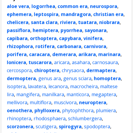
aloe vera
,
logorrhea
,
common era
,
neurospora
,
ephemera
,
leptospira
,
mandragora
,
christian era
,
chelicera
,
santa clara
,
riviera
,
tuatara
,
niobrara
,
passiflora
,
hemiptera
,
pyorrhea
,
sayonara
,
capibara
,
orthoptera
,
capybara
,
vinifera
,
rhizophora
,
rotifera
,
carbonara
,
carnivora
,
porifera
,
caracara
,
demerara
,
arikara
,
marinara
,
lonicera
,
tuscarora
,
aricara
,
asahara
,
carnosaura
,
cercospora
,
chiroptera
,
chrysaora
,
dermaptera
,
dermoptera
,
genus ara
,
genus sciara
,
homoptera
,
isoptera
,
lavatera
,
lecanora
,
macrocheira
,
maltese
lira
,
mangifera
,
manilkara
,
manticora
,
megaptera
,
mellivora
,
multiflora
,
muscivora
,
neuroptera
,
oenothera
,
phylloxera
,
phytophthora
,
plumiera
,
rhinoptera
,
rhodosphaera
,
schlumbergera
,
scorzonera
,
scutigera
,
spirogyra
,
spodoptera
,