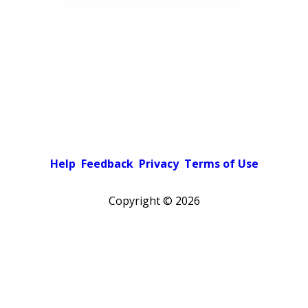
Help
Feedback
Privacy
Terms of Use
Copyright ©
2026
Pick a color scheme
Light theme
Dark theme