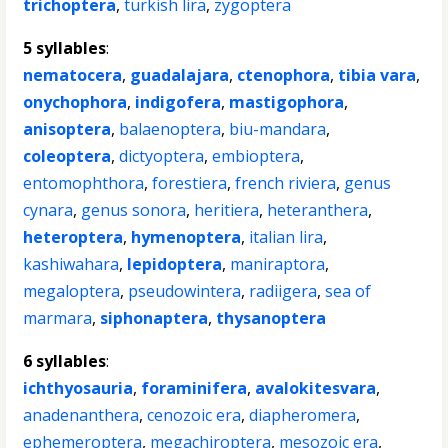
trichoptera
,
turkish lira
,
zygoptera
5 syllables
:
nematocera
,
guadalajara
,
ctenophora
,
tibia vara
,
onychophora
,
indigofera
,
mastigophora
,
anisoptera
,
balaenoptera
,
biu-mandara
,
coleoptera
,
dictyoptera
,
embioptera
,
entomophthora
,
forestiera
,
french riviera
,
genus
cynara
,
genus sonora
,
heritiera
,
heteranthera
,
heteroptera
,
hymenoptera
,
italian lira
,
kashiwahara
,
lepidoptera
,
maniraptora
,
megaloptera
,
pseudowintera
,
radiigera
,
sea of
marmara
,
siphonaptera
,
thysanoptera
6 syllables
:
ichthyosauria
,
foraminifera
,
avalokitesvara
,
anadenanthera
,
cenozoic era
,
diapheromera
,
ephemeroptera
,
megachiroptera
,
mesozoic era
,