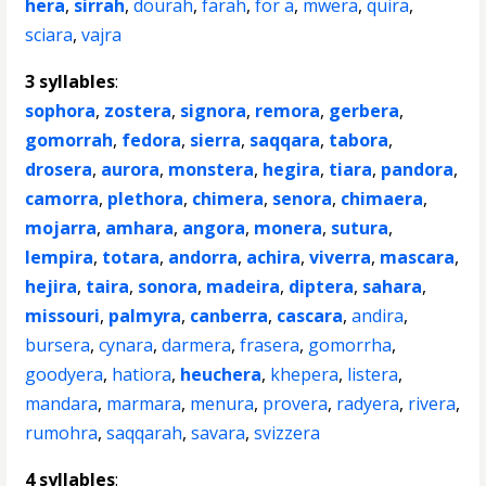
hera
,
sirrah
,
dourah
,
farah
,
for a
,
mwera
,
quira
,
sciara
,
vajra
3 syllables
:
sophora
,
zostera
,
signora
,
remora
,
gerbera
,
gomorrah
,
fedora
,
sierra
,
saqqara
,
tabora
,
drosera
,
aurora
,
monstera
,
hegira
,
tiara
,
pandora
,
camorra
,
plethora
,
chimera
,
senora
,
chimaera
,
mojarra
,
amhara
,
angora
,
monera
,
sutura
,
lempira
,
totara
,
andorra
,
achira
,
viverra
,
mascara
,
hejira
,
taira
,
sonora
,
madeira
,
diptera
,
sahara
,
missouri
,
palmyra
,
canberra
,
cascara
,
andira
,
bursera
,
cynara
,
darmera
,
frasera
,
gomorrha
,
goodyera
,
hatiora
,
heuchera
,
khepera
,
listera
,
mandara
,
marmara
,
menura
,
provera
,
radyera
,
rivera
,
rumohra
,
saqqarah
,
savara
,
svizzera
4 syllables
: