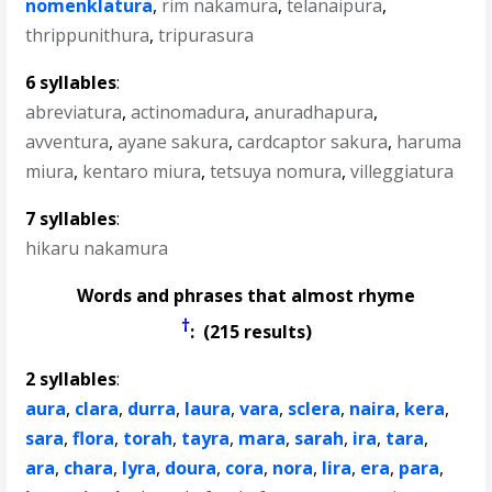
nomenklatura
,
rim nakamura
,
telanaipura
,
thrippunithura
,
tripurasura
6 syllables
:
abreviatura
,
actinomadura
,
anuradhapura
,
avventura
,
ayane sakura
,
cardcaptor sakura
,
haruma
miura
,
kentaro miura
,
tetsuya nomura
,
villeggiatura
7 syllables
:
hikaru nakamura
Words and phrases that almost rhyme
†
: (215 results)
2 syllables
:
aura
,
clara
,
durra
,
laura
,
vara
,
sclera
,
naira
,
kera
,
sara
,
flora
,
torah
,
tayra
,
mara
,
sarah
,
ira
,
tara
,
ara
,
chara
,
lyra
,
doura
,
cora
,
nora
,
lira
,
era
,
para
,