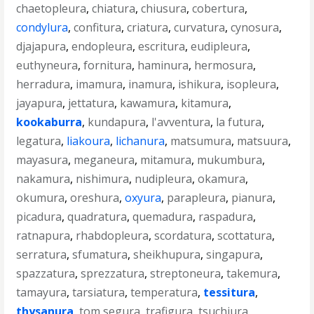
chaetopleura
,
chiatura
,
chiusura
,
cobertura
,
condylura
,
confitura
,
criatura
,
curvatura
,
cynosura
,
djajapura
,
endopleura
,
escritura
,
eudipleura
,
euthyneura
,
fornitura
,
haminura
,
hermosura
,
herradura
,
imamura
,
inamura
,
ishikura
,
isopleura
,
jayapura
,
jettatura
,
kawamura
,
kitamura
,
kookaburra
,
kundapura
,
l'avventura
,
la futura
,
legatura
,
liakoura
,
lichanura
,
matsumura
,
matsuura
,
mayasura
,
meganeura
,
mitamura
,
mukumbura
,
nakamura
,
nishimura
,
nudipleura
,
okamura
,
okumura
,
oreshura
,
oxyura
,
parapleura
,
pianura
,
picadura
,
quadratura
,
quemadura
,
raspadura
,
ratnapura
,
rhabdopleura
,
scordatura
,
scottatura
,
serratura
,
sfumatura
,
sheikhupura
,
singapura
,
spazzatura
,
sprezzatura
,
streptoneura
,
takemura
,
tamayura
,
tarsiatura
,
temperatura
,
tessitura
,
thysanura
,
tom segura
,
trafigura
,
tsuchiura
,