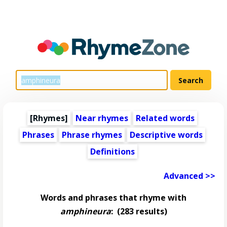
[Rhymes]
Near rhymes
Related words
Phrases
Phrase rhymes
Descriptive words
Definitions
Advanced >>
Words and phrases that rhyme with
amphineura
:
(283 results)