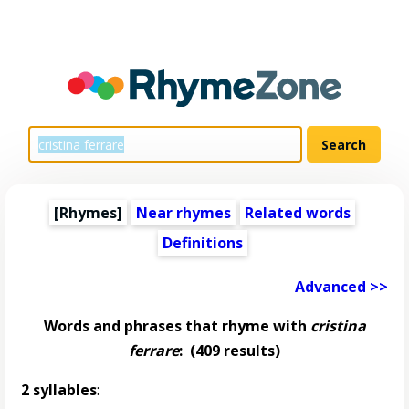
[Rhymes]
Near rhymes
Related words
Definitions
Advanced >>
Words and phrases that rhyme with
cristina
ferrare
:
(409 results)
2 syllables
: