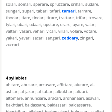
solari
,
somari
,
sperare
,
spruzzare
,
srihari
,
sudare
,
sungari
,
supari
,
tabari
,
tafari
,
tamari
,
tarrare
,
thodari
,
tiare
,
tindari
,
tirare
,
trattare
,
trifari
,
trovare
,
tylari
,
ubari
,
udaari
,
upstare
,
urare
,
uyare
,
valari
,
valtari
,
vasari
,
vehari
,
vicari
,
villari
,
volare
,
votare
,
yakari
,
yavari
,
zacari
,
zangari
,
zedoary
,
zingari
,
zuccari
4 syllables
:
abitare
,
abusare
,
accusare
,
affittare
,
aiutare
,
al-
ash'ari
,
al-jazari
,
al-tabari
,
albukhari
,
alizari
,
altomare
,
annunciare
,
aracari
,
ardhanaari
,
asavari
,
bakhtiari
,
baldassare
,
baldassari
,
baldassarre
,
bhartrihari
,
bilahari
,
brahmachari
,
bulgasari
,
cagliari
,