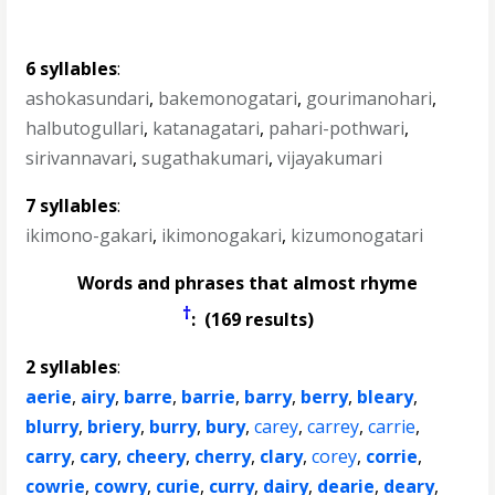
6 syllables
:
ashokasundari
,
bakemonogatari
,
gourimanohari
,
halbutogullari
,
katanagatari
,
pahari-pothwari
,
sirivannavari
,
sugathakumari
,
vijayakumari
7 syllables
:
ikimono-gakari
,
ikimonogakari
,
kizumonogatari
Words and phrases that almost rhyme
†
: (169 results)
2 syllables
:
aerie
,
airy
,
barre
,
barrie
,
barry
,
berry
,
bleary
,
blurry
,
briery
,
burry
,
bury
,
carey
,
carrey
,
carrie
,
carry
,
cary
,
cheery
,
cherry
,
clary
,
corey
,
corrie
,
cowrie
,
cowry
,
curie
,
curry
,
dairy
,
dearie
,
deary
,