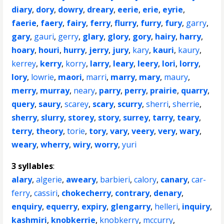
diary
,
dory
,
dowry
,
dreary
,
eerie
,
erie
,
eyrie
,
faerie
,
faery
,
fairy
,
ferry
,
flurry
,
furry
,
fury
,
garry
,
gary
,
gauri
,
gerry
,
glary
,
glory
,
gory
,
hairy
,
harry
,
hoary
,
houri
,
hurry
,
jerry
,
jury
,
kary
,
kauri
,
kaury
,
kerrey
,
kerry
,
korry
,
larry
,
leary
,
leery
,
lori
,
lorry
,
lory
,
lowrie
,
maori
,
marri
,
marry
,
mary
,
maury
,
merry
,
murray
,
neary
,
parry
,
perry
,
prairie
,
quarry
,
query
,
saury
,
scarey
,
scary
,
scurry
,
sherri
,
sherrie
,
sherry
,
slurry
,
storey
,
story
,
surrey
,
tarry
,
teary
,
terry
,
theory
,
torie
,
tory
,
vary
,
veery
,
very
,
wary
,
weary
,
wherry
,
wiry
,
worry
,
yuri
3 syllables
:
alary
,
algerie
,
aweary
,
barbieri
,
calory
,
canary
,
car-
ferry
,
cassiri
,
chokecherry
,
contrary
,
denary
,
enquiry
,
equerry
,
expiry
,
glengarry
,
helleri
,
inquiry
,
kashmiri
,
knobkerrie
,
knobkerry
,
mccurry
,