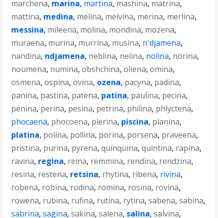
marchena
,
marina
,
martina
,
mashina
,
matrina
,
mattina
,
medina
,
melina
,
melvina
,
merina
,
merlina
,
messina
,
mileena
,
molina
,
mondina
,
mozena
,
muraena
,
murina
,
murrina
,
musina
,
n'djamena
,
nandina
,
ndjamena
,
neblina
,
nelina
,
nolina
,
norina
,
noumena
,
numina
,
obshchina
,
oliena
,
omina
,
osmena
,
ospina
,
ovina
,
ozena
,
pacyna
,
padina
,
panina
,
pastina
,
patena
,
patina
,
paulina
,
pecina
,
penina
,
perina
,
pesina
,
petrina
,
philina
,
phlyctena
,
phocaena
,
phocoena
,
pierina
,
piscina
,
planina
,
platina
,
polina
,
pollina
,
porina
,
porsena
,
praveena
,
pristina
,
purina
,
pyrena
,
quinquina
,
quintina
,
rapina
,
ravina
,
regina
,
reina
,
remmina
,
rendina
,
rendzina
,
resina
,
restena
,
retsina
,
rhytina
,
ribena
,
rivina
,
robena
,
robina
,
rodina
,
romina
,
rosina
,
rovina
,
rowena
,
rubina
,
rufina
,
rutina
,
rytina
,
sabena
,
sabina
,
sabrina
,
sagina
,
sakina
,
salena
,
salina
,
salvina
,