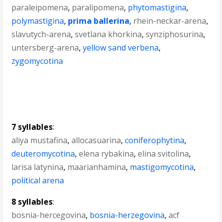
paraleipomena
,
paralipomena
,
phytomastigina
,
polymastigina
,
prima ballerina
,
rhein-neckar-arena
,
slavutych-arena
,
svetlana khorkina
,
synziphosurina
,
untersberg-arena
,
yellow sand verbena
,
zygomycotina
7 syllables
:
aliya mustafina
,
allocasuarina
,
coniferophytina
,
deuteromycotina
,
elena rybakina
,
elina svitolina
,
larisa latynina
,
maarianhamina
,
mastigomycotina
,
political arena
8 syllables
:
bosnia-hercegovina
,
bosnia-herzegovina
,
acf