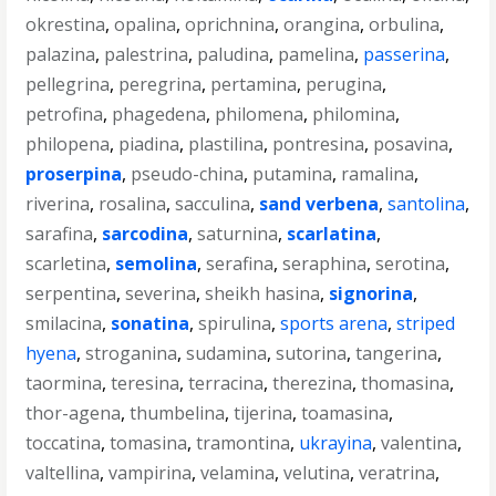
okrestina
,
opalina
,
oprichnina
,
orangina
,
orbulina
,
palazina
,
palestrina
,
paludina
,
pamelina
,
passerina
,
pellegrina
,
peregrina
,
pertamina
,
perugina
,
petrofina
,
phagedena
,
philomena
,
philomina
,
philopena
,
piadina
,
plastilina
,
pontresina
,
posavina
,
proserpina
,
pseudo-china
,
putamina
,
ramalina
,
riverina
,
rosalina
,
sacculina
,
sand verbena
,
santolina
,
sarafina
,
sarcodina
,
saturnina
,
scarlatina
,
scarletina
,
semolina
,
serafina
,
seraphina
,
serotina
,
serpentina
,
severina
,
sheikh hasina
,
signorina
,
smilacina
,
sonatina
,
spirulina
,
sports arena
,
striped
hyena
,
stroganina
,
sudamina
,
sutorina
,
tangerina
,
taormina
,
teresina
,
terracina
,
therezina
,
thomasina
,
thor-agena
,
thumbelina
,
tijerina
,
toamasina
,
toccatina
,
tomasina
,
tramontina
,
ukrayina
,
valentina
,
valtellina
,
vampirina
,
velamina
,
velutina
,
veratrina
,