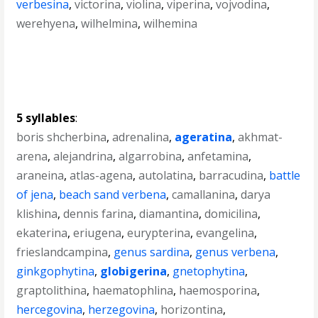
verbesina
,
victorina
,
violina
,
viperina
,
vojvodina
,
werehyena
,
wilhelmina
,
wilhemina
5 syllables
:
boris shcherbina
,
adrenalina
,
ageratina
,
akhmat-
arena
,
alejandrina
,
algarrobina
,
anfetamina
,
araneina
,
atlas-agena
,
autolatina
,
barracudina
,
battle
of jena
,
beach sand verbena
,
camallanina
,
darya
klishina
,
dennis farina
,
diamantina
,
domicilina
,
ekaterina
,
eriugena
,
eurypterina
,
evangelina
,
frieslandcampina
,
genus sardina
,
genus verbena
,
ginkgophytina
,
globigerina
,
gnetophytina
,
graptolithina
,
haematophlina
,
haemosporina
,
hercegovina
,
herzegovina
,
horizontina
,