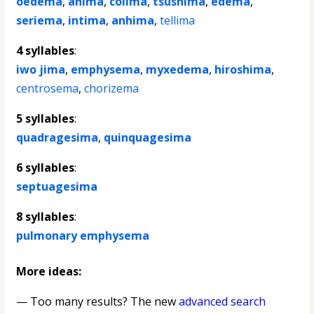
oedema
,
anima
,
colima
,
tsushima
,
edema
,
seriema
,
intima
,
anhima
,
tellima
4 syllables
:
iwo jima
,
emphysema
,
myxedema
,
hiroshima
,
centrosema
,
chorizema
5 syllables
:
quadragesima
,
quinquagesima
6 syllables
:
septuagesima
8 syllables
:
pulmonary emphysema
More ideas:
— Too many results? The new
advanced search