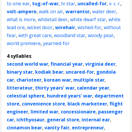
to one ear
,
tug-of-war
,
tv star
,
uncalled-for
,
v. c. r.
,
volt-ampere
,
walk on air
,
warrantor
,
water deer
,
what is more
,
whitetail deer
,
white dwarf star
,
white
lead ore
,
wicket door
,
wirehair
,
wished-for
,
without
fear
,
with great care
,
woodland star
,
woody pear
,
world premiere
,
yearned-for
4 syllables
:
second world war
,
financial year
,
virginia deer
,
binary star
,
kodiak bear
,
uncared-for
,
gondola
car
,
charioteer
,
korean war
,
multiple star
,
litterateur
,
thirty years' war
,
calendar year
,
celestial sphere
,
hundred years' war
,
department
store
,
convenience store
,
black marketeer
,
flight
engineer
,
limited war
,
concessionaire
,
passenger
car
,
ichthyosaur
,
general store
,
internal ear
,
cinnamon bear
,
vanity fair
,
entrepreneur
,