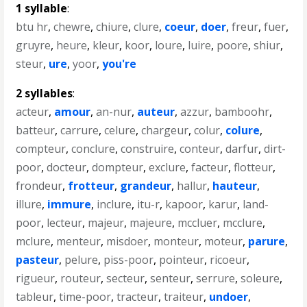
1 syllable
:
btu hr
,
chewre
,
chiure
,
clure
,
coeur
,
doer
,
freur
,
fuer
,
gruyre
,
heure
,
kleur
,
koor
,
loure
,
luire
,
poore
,
shiur
,
steur
,
ure
,
yoor
,
you're
2 syllables
:
acteur
,
amour
,
an-nur
,
auteur
,
azzur
,
bamboohr
,
batteur
,
carrure
,
celure
,
chargeur
,
colur
,
colure
,
compteur
,
conclure
,
construire
,
conteur
,
darfur
,
dirt-
poor
,
docteur
,
dompteur
,
exclure
,
facteur
,
flotteur
,
frondeur
,
frotteur
,
grandeur
,
hallur
,
hauteur
,
illure
,
immure
,
inclure
,
itu-r
,
kapoor
,
karur
,
land-
poor
,
lecteur
,
majeur
,
majeure
,
mccluer
,
mcclure
,
mclure
,
menteur
,
misdoer
,
monteur
,
moteur
,
parure
,
pasteur
,
pelure
,
piss-poor
,
pointeur
,
ricoeur
,
rigueur
,
routeur
,
secteur
,
senteur
,
serrure
,
soleure
,
tableur
,
time-poor
,
tracteur
,
traiteur
,
undoer
,