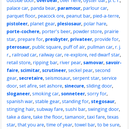
outside door
,
overbear
,
over here
,
oyster bar
,
p. c. r.
,
palace car
,
panda bear
,
paramour
,
parlour car
,
parquet floor
,
peacock ore
,
peanut bar
,
pied-a-terre
,
pistoleer
,
planet gear
,
plesiosaur
,
polar hare
,
porte-cochere
,
porter's beer
,
powder store
,
prairie
star
,
prepare for
,
presbyter
,
privateer
,
provide for
,
pterosaur
,
public square
,
puff of air
,
pullman car
,
r. j.
r.
,
railroad car
,
railway car
,
re-explore
,
red dwarf star
,
retail store
,
ripping bar
,
river pear
,
samovar
,
savoir-
faire
,
scimitar
,
scrutineer
,
seckel pear
,
second
gear
,
secretaire
,
seismosaur
,
serpent star
,
service
door
,
set afire
,
set ashore
,
sinecure
,
sliding door
,
sloganeer
,
smoking car
,
sonneteer
,
sorry for
,
spanish war
,
stable gear
,
standing for
,
stegosaur
,
stinging hair
,
subway fare
,
sushi bar
,
swinging door
,
take a dare
,
take the floor
,
tamanoir
,
taxi fare
,
texas
star
,
that you are
,
time of year
,
towel bar
,
to be sure
,