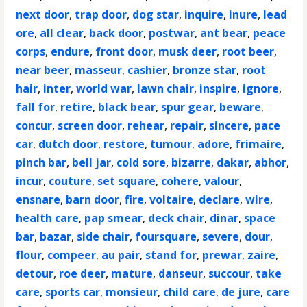
next door
,
trap door
,
dog star
,
inquire
,
inure
,
lead
ore
,
all clear
,
back door
,
postwar
,
ant bear
,
peace
corps
,
endure
,
front door
,
musk deer
,
root beer
,
near beer
,
masseur
,
cashier
,
bronze star
,
root
hair
,
inter
,
world war
,
lawn chair
,
inspire
,
ignore
,
fall for
,
retire
,
black bear
,
spur gear
,
beware
,
concur
,
screen door
,
rehear
,
repair
,
sincere
,
pace
car
,
dutch door
,
restore
,
tumour
,
adore
,
frimaire
,
pinch bar
,
bell jar
,
cold sore
,
bizarre
,
dakar
,
abhor
,
incur
,
couture
,
set square
,
cohere
,
valour
,
ensnare
,
barn door
,
fire
,
voltaire
,
declare
,
wire
,
health care
,
pap smear
,
deck chair
,
dinar
,
space
bar
,
bazar
,
side chair
,
foursquare
,
severe
,
dour
,
flour
,
compeer
,
au pair
,
stand for
,
prewar
,
zaire
,
detour
,
roe deer
,
mature
,
danseur
,
succour
,
take
care
,
sports car
,
monsieur
,
child care
,
de jure
,
care