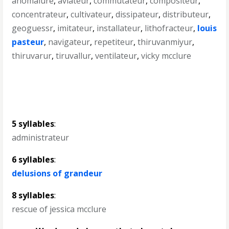
anomalure
,
aviateur
,
commutateur
,
compositeur
,
concentrateur
,
cultivateur
,
dissipateur
,
distributeur
,
geoguessr
,
imitateur
,
installateur
,
lithofracteur
,
louis
pasteur
,
navigateur
,
repetiteur
,
thiruvanmiyur
,
thiruvarur
,
tiruvallur
,
ventilateur
,
vicky mcclure
5 syllables
:
administrateur
6 syllables
:
delusions of grandeur
8 syllables
:
rescue of jessica mcclure