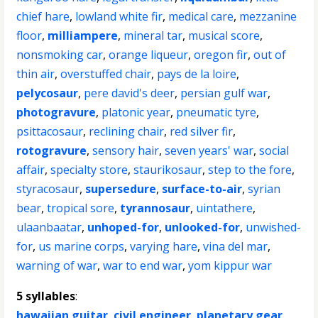
chief hare
,
lowland white fir
,
medical care
,
mezzanine
floor
,
milliampere
,
mineral tar
,
musical score
,
nonsmoking car
,
orange liqueur
,
oregon fir
,
out of
thin air
,
overstuffed chair
,
pays de la loire
,
pelycosaur
,
pere david's deer
,
persian gulf war
,
photogravure
,
platonic year
,
pneumatic tyre
,
psittacosaur
,
reclining chair
,
red silver fir
,
rotogravure
,
sensory hair
,
seven years' war
,
social
affair
,
specialty store
,
staurikosaur
,
step to the fore
,
styracosaur
,
supersedure
,
surface-to-air
,
syrian
bear
,
tropical sore
,
tyrannosaur
,
uintathere
,
ulaanbaatar
,
unhoped-for
,
unlooked-for
,
unwished-
for
,
us marine corps
,
varying hare
,
vina del mar
,
warning of war
,
war to end war
,
yom kippur war
5 syllables
:
hawaiian guitar
,
civil engineer
,
planetary gear
,