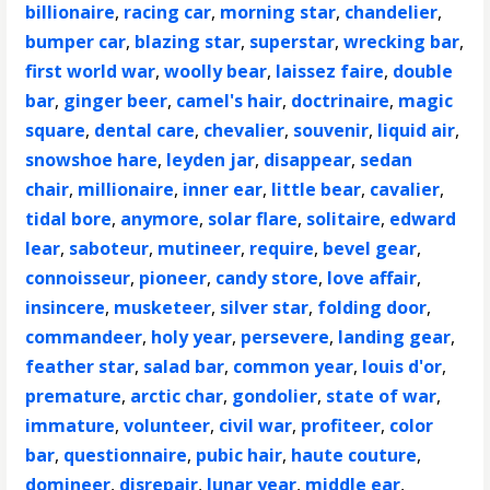
billionaire
,
racing car
,
morning star
,
chandelier
,
bumper car
,
blazing star
,
superstar
,
wrecking bar
,
first world war
,
woolly bear
,
laissez faire
,
double
bar
,
ginger beer
,
camel's hair
,
doctrinaire
,
magic
square
,
dental care
,
chevalier
,
souvenir
,
liquid air
,
snowshoe hare
,
leyden jar
,
disappear
,
sedan
chair
,
millionaire
,
inner ear
,
little bear
,
cavalier
,
tidal bore
,
anymore
,
solar flare
,
solitaire
,
edward
lear
,
saboteur
,
mutineer
,
require
,
bevel gear
,
connoisseur
,
pioneer
,
candy store
,
love affair
,
insincere
,
musketeer
,
silver star
,
folding door
,
commandeer
,
holy year
,
persevere
,
landing gear
,
feather star
,
salad bar
,
common year
,
louis d'or
,
premature
,
arctic char
,
gondolier
,
state of war
,
immature
,
volunteer
,
civil war
,
profiteer
,
color
bar
,
questionnaire
,
pubic hair
,
haute couture
,
domineer
,
disrepair
,
lunar year
,
middle ear
,