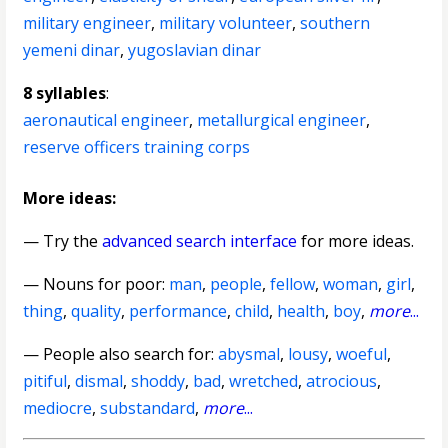
military engineer
,
military volunteer
,
southern
yemeni dinar
,
yugoslavian dinar
8 syllables
:
aeronautical engineer
,
metallurgical engineer
,
reserve officers training corps
More ideas:
— Try the
advanced search interface
for more ideas.
—
Nouns for poor
:
man
,
people
,
fellow
,
woman
,
girl
,
thing
,
quality
,
performance
,
child
,
health
,
boy
,
more
...
— People also search for:
abysmal
,
lousy
,
woeful
,
pitiful
,
dismal
,
shoddy
,
bad
,
wretched
,
atrocious
,
mediocre
,
substandard
,
more
...