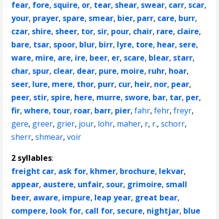
fear
,
fore
,
squire
,
or
,
tear
,
shear
,
swear
,
carr
,
scar
,
your
,
prayer
,
spare
,
smear
,
bier
,
parr
,
care
,
burr
,
czar
,
shire
,
sheer
,
tor
,
sir
,
pour
,
chair
,
rare
,
claire
,
bare
,
tsar
,
spoor
,
blur
,
birr
,
lyre
,
tore
,
hear
,
sere
,
ware
,
mire
,
are
,
ire
,
beer
,
er
,
scare
,
blear
,
starr
,
char
,
spur
,
clear
,
dear
,
pure
,
moire
,
ruhr
,
hoar
,
seer
,
lure
,
mere
,
thor
,
purr
,
cur
,
heir
,
nor
,
pear
,
peer
,
stir
,
spire
,
here
,
murre
,
swore
,
bar
,
tar
,
per
,
fir
,
where
,
tour
,
roar
,
barr
,
pier
,
fahr
,
fehr
,
freyr
,
gere
,
greer
,
grier
,
jour
,
lohr
,
maher
,
r
,
r.
,
schorr
,
sherr
,
shmear
,
voir
2 syllables
:
freight car
,
ask for
,
khmer
,
brochure
,
lekvar
,
appear
,
austere
,
unfair
,
sour
,
grimoire
,
small
beer
,
aware
,
impure
,
leap year
,
great bear
,
compere
,
look for
,
call for
,
secure
,
nightjar
,
blue