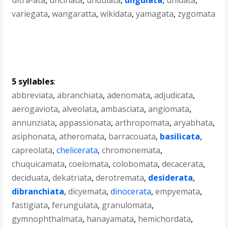
ultra-ata
,
uncinata
,
undulata
,
ungulata
,
unidata
,
variegata
,
wangaratta
,
wikidata
,
yamagata
,
zygomata
5 syllables
:
abbreviata
,
abranchiata
,
adenomata
,
adjudicata
,
aerogaviota
,
alveolata
,
ambasciata
,
angiomata
,
annunziata
,
appassionata
,
arthropomata
,
aryabhata
,
asiphonata
,
atheromata
,
barracouata
,
basilicata
,
capreolata
,
chelicerata
,
chromonemata
,
chuquicamata
,
coelomata
,
colobomata
,
decacerata
,
deciduata
,
dekatriata
,
derotremata
,
desiderata
,
dibranchiata
,
dicyemata
,
dinocerata
,
empyemata
,
fastigiata
,
ferungulata
,
granulomata
,
gymnophthalmata
,
hanayamata
,
hemichordata
,