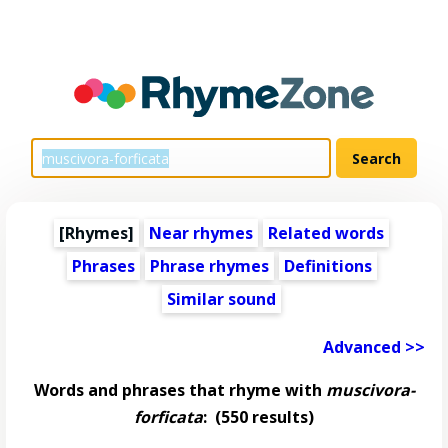
[Rhymes]
Near rhymes
Related words
Phrases
Phrase rhymes
Definitions
Similar sound
Advanced >>
Words and phrases that rhyme with
muscivora-
forficata
:
(550 results)