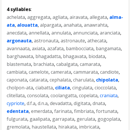
4 syllables
:
achelata
,
aggregata
,
agliata
,
airavata
,
allegata
,
alma-
ata
,
alouatta
,
alpargata
,
anahata
,
anawrahta
,
anecdata
,
annellata
,
annulata
,
annunciata
,
aranciata
,
argonauta
,
astronauta
,
astronaute
,
athecata
,
avannaata
,
axiata
,
azafata
,
bambocciata
,
bangamata
,
barghawata
,
bhagadatta
,
bhagavata
,
biodata
,
blastemata
,
brachiata
,
cabalgata
,
camarata
,
cambiata
,
camelote
,
camerata
,
cammarata
,
candiote
,
caponata
,
catarata
,
cephalata
,
charulata
,
chipolata
,
cholpon-ata
,
ciabatta
,
ciliata
,
cingulata
,
cioccolata
,
clitellata
,
consolata
,
coolangatta
,
copelata
,
craniata
,
cypriote
,
d.f.a
,
d.n.a
,
devadatta
,
digitata
,
dnata
,
edentata
,
emerdata
,
farinata
,
fimbriata
,
fortunata
,
fulgurata
,
gaalipata
,
garrapata
,
gerulata
,
gogoplata
,
gremolata
,
haustellata
,
hirakata
,
imbricata
,